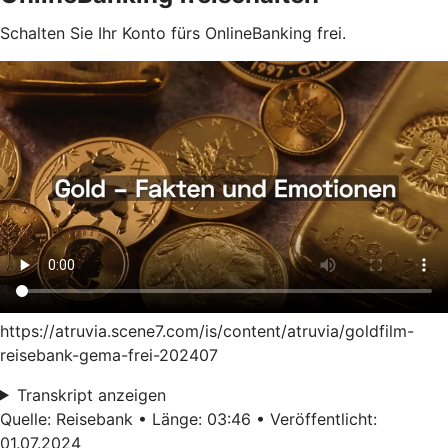
Schalten Sie Ihr Konto fürs OnlineBanking frei.
https://atruvia.scene7.com/is/content/atruvia/goldfilm-
reisebank-gema-frei-202407
Transkript anzeigen
Quelle: Reisebank • Länge: 03:46 • Veröffentlicht:
01.07.2024