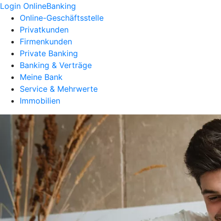
Login OnlineBanking
Online-Geschäftsstelle
Privatkunden
Firmenkunden
Private Banking
Banking & Verträge
Meine Bank
Service & Mehrwerte
Immobilien