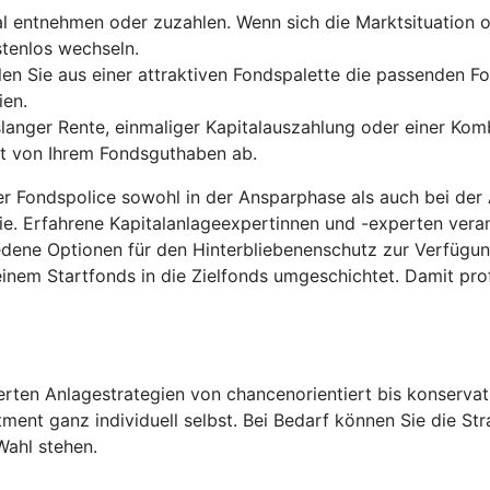
entnehmen oder zuzahlen. Wenn sich die Marktsituation od
stenlos wechseln.
len Sie aus einer attraktiven Fondspalette die passenden Fo
ien.
anger Rente, einmaliger Kapitalauszahlung oder einer Komb
gt von Ihrem Fondsguthaben ab.
der Fondspolice sowohl in der Ansparphase als auch bei der
ie. Erfahrene Kapitalanlageexpertinnen und -experten ver
edene Optionen für den Hinterbliebenenschutz zur Verfügu
inem Startfonds in die Zielfonds umgeschichtet. Damit pro
ten Anlagestrategien von chancenorientiert bis konservati
tment ganz individuell selbst. Bei Bedarf können Sie die S
Wahl stehen.